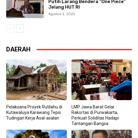
Putih Larang Bendera “One Piece”
Jelang HUT RI
Agustus 2, 2025
DAERAH
Pelaksana Proyek Rutilahu di
LMP Jawa Barat Gelar
Kutawaluya Karawang Tepis
Rakortas di Purwakarta,
Tudingan Kerja Asal-asalan
Perkuat Soliditas Hadapi
Tantangan Bangsa