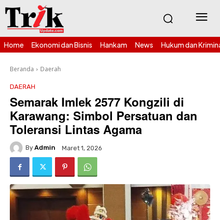
Home
Ekonomi dan Bisnis
Hankam
News
Hukum dan Krimin
Beranda
Daerah
DAERAH
Semarak Imlek 2577 Kongzili di
Karawang: Simbol Persatuan dan
Toleransi Lintas Agama
By
Admin
Maret 1, 2026