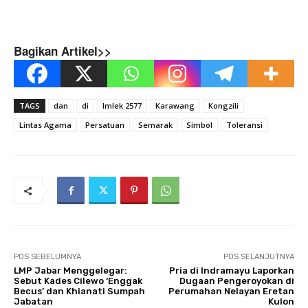
Bagikan Artikel>>
TAGS
dan
di
Imlek 2577
Karawang
Kongzili
Lintas Agama
Persatuan
Semarak
Simbol
Toleransi
POS SEBELUMNYA
POS SELANJUTNYA
LMP Jabar Menggelegar:
Pria di Indramayu Laporkan
Sebut Kades Cilewo ‘Enggak
Dugaan Pengeroyokan di
Becus’ dan Khianati Sumpah
Perumahan Nelayan Eretan
Jabatan
Kulon