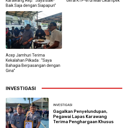
Karawang Aep: “Saya Baik-
Gerai KTP-el di Mall Cikampek
Baik Saja dengan Siapapun”
Acep Jamhuri Terima
Kekalahan Pilkada : “Saya
Bahagia Berpasangan dengan
Gina”
INVESTIGASI
INVESTIGASI
Gagalkan Penyelundupan,
Pegawai Lapas Karawang
Terima Penghargaan Khusus