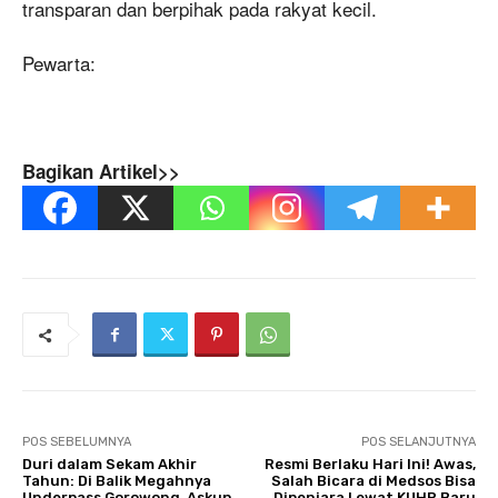
transparan dan berpihak pada rakyat kecil.
Pewarta:
Bagikan Artikel>>
POS SEBELUMNYA
POS SELANJUTNYA
Duri dalam Sekam Akhir
Resmi Berlaku Hari Ini! Awas,
Tahun: Di Balik Megahnya
Salah Bicara di Medsos Bisa
Underpass Gorowong, Askun
Dipenjara Lewat KUHP Baru