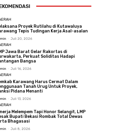
EKOMENDASI
AERAH
elaksana Proyek Rutilahu di Kutawaluya
arawang Tepis Tudingan Kerja Asal-asalan
min
-
Juli 20, 2026
AERAH
MP Jawa Barat Gelar Rakortas di
urwakarta, Perkuat Soliditas Hadapi
antangan Bangsa
min
-
Juli 16, 2026
AERAH
emkab Karawang Harus Cermat Dalam
enggunaan Tanah Urug Untuk Proyek,
anksi Pidana Menanti
min
-
Juli 13, 2026
AERAH
inerja Melempem Tapi Honor Selangit, LMP
esak Bupati Bekasi Rombak Total Dewas
irta Bhagasasi
min
-
Juli 8, 2026