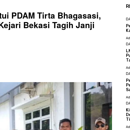
R
ui PDAM Tirta Bhagasasi,
D
jari Bekasi Tagih Janji
P
K
Ad
D
L
P
T
Ad
D
P
P
S
Ad
D
K
D
T
Ad