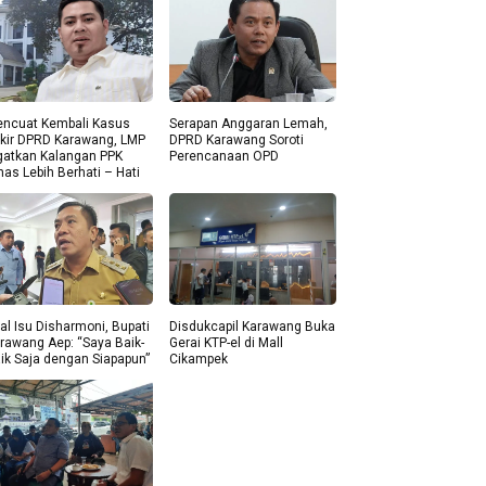
ncuat Kembali Kasus
Serapan Anggaran Lemah,
kir DPRD Karawang, LMP
DPRD Karawang Soroti
gatkan Kalangan PPK
Perencanaan OPD
nas Lebih Berhati – Hati
al Isu Disharmoni, Bupati
Disdukcapil Karawang Buka
rawang Aep: “Saya Baik-
Gerai KTP-el di Mall
ik Saja dengan Siapapun”
Cikampek