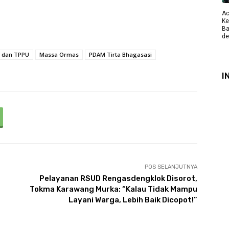
Ac
Ke
Ba
de
i dan TPPU
Massa Ormas
PDAM Tirta Bhagasasi
I
POS SELANJUTNYA
Pelayanan RSUD Rengasdengklok Disorot,
Tokma Karawang Murka: “Kalau Tidak Mampu
Layani Warga, Lebih Baik Dicopot!”