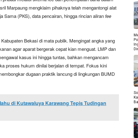
Yusril Marpaung mengklaim pihaknya telah mengantongi alat
rja Sama (PKS), data pencairan, hingga rincian aliran
fee
Me
jari Kabupaten Bekasi di mata publik. Mengingat angka yang
Po
In
tekanan agar aparat bergerak cepat kian menguat. LMP dan
Di
engawal kasus ini hingga tuntas, bahkan mengancam
a proses hukum dinilai berjalan di tempat. Fokus kini
 membongkar dugaan praktik lancung di lingkungan BUMD
So
Ka
lahu di Kutawaluya Karawang Tepis Tudingan
Ba