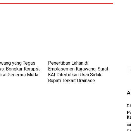
rawang yang Tegas
Penertiban Lahan di
us: Bongkar Korupsi,
Emplasemen Karawang: Surat
ral Generasi Muda
KAI Diterbitkan Usai Sidak
Bupati Terkait Drainase
A
D
P
K
Ad
D