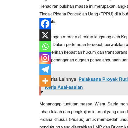
Kehadiran puluhan massa ini merupakan langka
Tindak Pidana Pencucian Uang (TPPU) di tubuh
April lalu.
Kedatangan mereka diterima langsung oleh Kepa
Satria. Dalam pertemuan tersebut, perwakilan
memberikan kepastian hukum dan transparansi
mana penanganan dugaan penyalahgunaan uang 
Berita Lainnya
Pelaksana Proyek Ruti
Kerja Asal-asalan
Menanggapi tuntutan massa, Wisnu Satria menj
tahap telaah dan pengkajian internal yang men
Pidana Khusus (Pidsus) untuk membedah unsur
pendukung yang diserahkan LMP dan Brigez kar