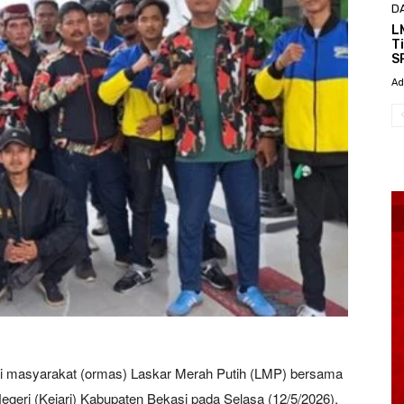
D
L
T
S
Ad
asi masyarakat (ormas) Laskar Merah Putih (LMP) bersama
geri (Kejari) Kabupaten Bekasi pada Selasa (12/5/2026).