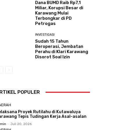
Dana BUMD Raib Rp7,1
Miliar, Korupsi Besar di
Karawang Mulai
Terbongkar di PD
Petrogas
INVESTIGASI
Sudah 15 Tahun
Beroperasi, Jembatan
Perahu di Klari Karawang
Disorot Soal Izin
RTIKEL POPULER
AERAH
elaksana Proyek Rutilahu di Kutawaluya
arawang Tepis Tudingan Kerja Asal-asalan
min
-
Juli 20, 2026
AERAH