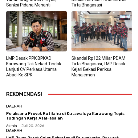
Sanksi Pidana Menanti
Tirta Bhagasasi
LMP Desak PPK BPKAD
Skandal Rp122 Miliar PDAM
Karawang Tak Nekad Tindak
Tirta Bhagasasi, LMP Desak
Lanjuti CV Perkasa Utama
Kejari Bekasi Periksa
Abadi Ke SPK
Manajemen
REKOMENDASI
DAERAH
Pelaksana Proyek Rutilahu di Kutawaluya Karawang Tepis
Tudingan Kerja Asal-asalan
Admin
-
Juli 20, 2026
DAERAH
LMP Jawa Barat Gelar Rakortas di Purwakarta, Perkuat