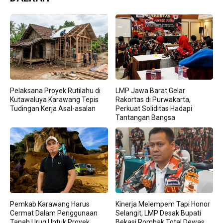
Pelaksana Proyek Rutilahu di
LMP Jawa Barat Gelar
Kutawaluya Karawang Tepis
Rakortas di Purwakarta,
Tudingan Kerja Asal-asalan
Perkuat Soliditas Hadapi
Tantangan Bangsa
Pemkab Karawang Harus
Kinerja Melempem Tapi Honor
Cermat Dalam Penggunaan
Selangit, LMP Desak Bupati
Tanah Urug Untuk Proyek,
Bekasi Rombak Total Dewas