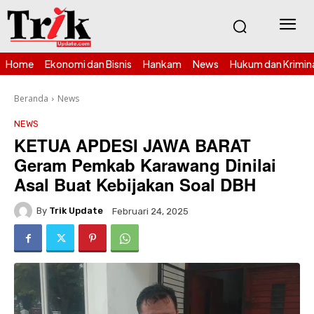
Home
Ekonomi dan Bisnis
Hankam
News
Hukum dan Krimin
Beranda
News
NEWS
KETUA APDESI JAWA BARAT
Geram Pemkab Karawang Dinilai
Asal Buat Kebijakan Soal DBH
By
Trik Update
Februari 24, 2025