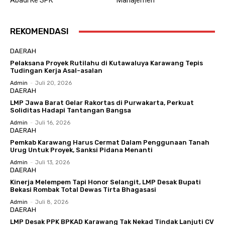
Abadi Ke SPK
Manajemen
REKOMENDASI
DAERAH
Pelaksana Proyek Rutilahu di Kutawaluya Karawang Tepis
Tudingan Kerja Asal-asalan
Admin
-
Juli 20, 2026
DAERAH
LMP Jawa Barat Gelar Rakortas di Purwakarta, Perkuat
Soliditas Hadapi Tantangan Bangsa
Admin
-
Juli 16, 2026
DAERAH
Pemkab Karawang Harus Cermat Dalam Penggunaan Tanah
Urug Untuk Proyek, Sanksi Pidana Menanti
Admin
-
Juli 13, 2026
DAERAH
Kinerja Melempem Tapi Honor Selangit, LMP Desak Bupati
Bekasi Rombak Total Dewas Tirta Bhagasasi
Admin
-
Juli 8, 2026
DAERAH
LMP Desak PPK BPKAD Karawang Tak Nekad Tindak Lanjuti CV