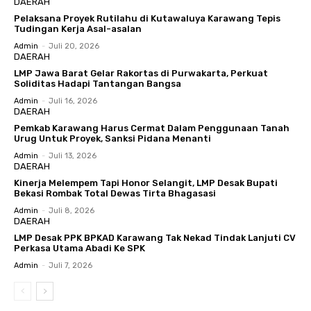
DAERAH
Pelaksana Proyek Rutilahu di Kutawaluya Karawang Tepis
Tudingan Kerja Asal-asalan
Admin
-
Juli 20, 2026
DAERAH
LMP Jawa Barat Gelar Rakortas di Purwakarta, Perkuat
Soliditas Hadapi Tantangan Bangsa
Admin
-
Juli 16, 2026
DAERAH
Pemkab Karawang Harus Cermat Dalam Penggunaan Tanah
Urug Untuk Proyek, Sanksi Pidana Menanti
Admin
-
Juli 13, 2026
DAERAH
Kinerja Melempem Tapi Honor Selangit, LMP Desak Bupati
Bekasi Rombak Total Dewas Tirta Bhagasasi
Admin
-
Juli 8, 2026
DAERAH
LMP Desak PPK BPKAD Karawang Tak Nekad Tindak Lanjuti CV
Perkasa Utama Abadi Ke SPK
Admin
-
Juli 7, 2026