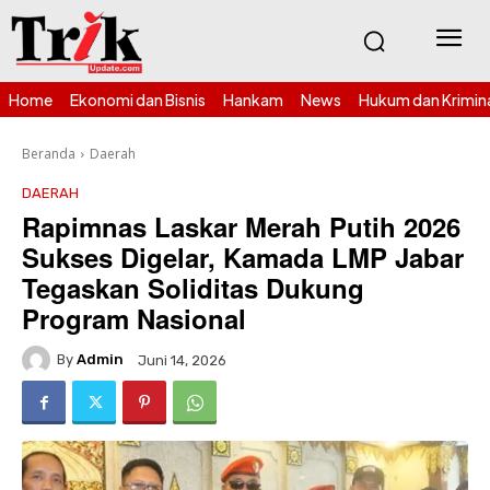
Home
Ekonomi dan Bisnis
Hankam
News
Hukum dan Krimin
Beranda
Daerah
DAERAH
Rapimnas Laskar Merah Putih 2026
Sukses Digelar, Kamada LMP Jabar
Tegaskan Soliditas Dukung
Program Nasional
By
Admin
Juni 14, 2026