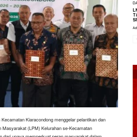
D
L
T
S
Ad
 Kecamatan Kiaracondong menggelar pelantikan dan
 Masyarakat (LPM) Kelurahan se-Kecamatan
an dari upaya memperkuat peran masyarakat dalam