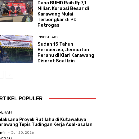
Dana BUMD Raib Rp7,1
Miliar, Korupsi Besar di
Karawang Mulai
Terbongkar di PD
Petrogas
INVESTIGASI
Sudah 15 Tahun
Beroperasi, Jembatan
Perahu di Klari Karawang
Disorot Soal Izin
RTIKEL POPULER
AERAH
elaksana Proyek Rutilahu di Kutawaluya
arawang Tepis Tudingan Kerja Asal-asalan
min
-
Juli 20, 2026
AERAH