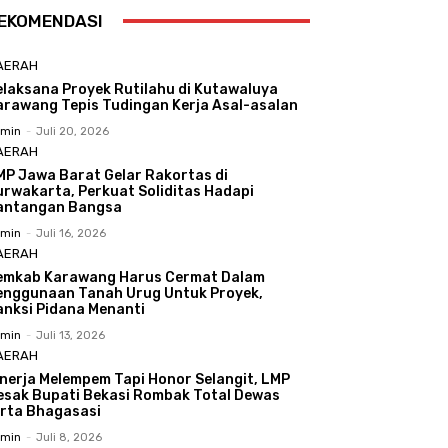
EKOMENDASI
AERAH
elaksana Proyek Rutilahu di Kutawaluya
arawang Tepis Tudingan Kerja Asal-asalan
min
-
Juli 20, 2026
AERAH
MP Jawa Barat Gelar Rakortas di
urwakarta, Perkuat Soliditas Hadapi
antangan Bangsa
min
-
Juli 16, 2026
AERAH
emkab Karawang Harus Cermat Dalam
enggunaan Tanah Urug Untuk Proyek,
anksi Pidana Menanti
min
-
Juli 13, 2026
AERAH
inerja Melempem Tapi Honor Selangit, LMP
esak Bupati Bekasi Rombak Total Dewas
irta Bhagasasi
min
-
Juli 8, 2026