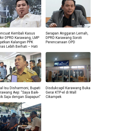
ncuat Kembali Kasus
Serapan Anggaran Lemah,
kir DPRD Karawang, LMP
DPRD Karawang Soroti
gatkan Kalangan PPK
Perencanaan OPD
nas Lebih Berhati – Hati
al Isu Disharmoni, Bupati
Disdukcapil Karawang Buka
rawang Aep: “Saya Baik-
Gerai KTP-el di Mall
ik Saja dengan Siapapun”
Cikampek