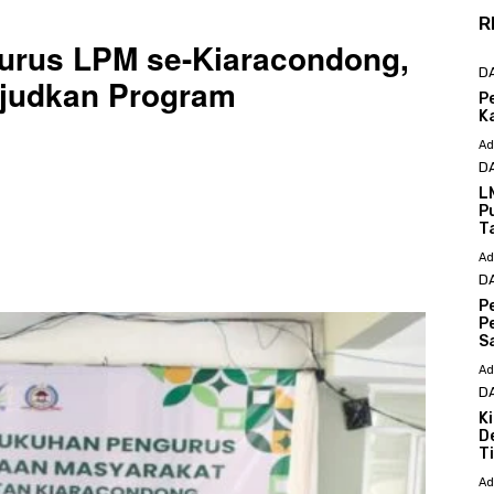
R
gurus LPM se-Kiaracondong,
D
judkan Program
P
K
Ad
D
L
P
T
Ad
D
P
P
S
Ad
D
K
D
T
Ad