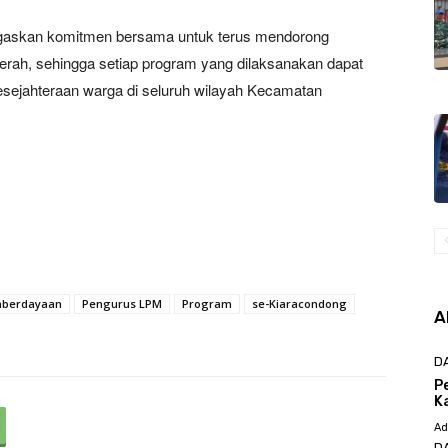
egaskan komitmen bersama untuk terus mendorong
rah, sehingga setiap program yang dilaksanakan dapat
sejahteraan warga di seluruh wilayah Kecamatan
berdayaan
Pengurus LPM
Program
se-Kiaracondong
A
D
P
K
Ad
D