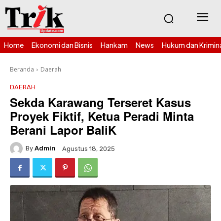
Home
Ekonomi dan Bisnis
Hankam
News
Hukum dan Krimin
Beranda
Daerah
DAERAH
Sekda Karawang Terseret Kasus
Proyek Fiktif, Ketua Peradi Minta
Berani Lapor BaliK
By
Admin
Agustus 18, 2025