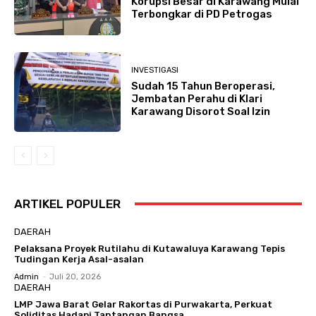
Korupsi Besar di Karawang Mulai
Terbongkar di PD Petrogas
INVESTIGASI
Sudah 15 Tahun Beroperasi,
Jembatan Perahu di Klari
Karawang Disorot Soal Izin
ARTIKEL POPULER
DAERAH
Pelaksana Proyek Rutilahu di Kutawaluya Karawang Tepis
Tudingan Kerja Asal-asalan
Admin
-
Juli 20, 2026
DAERAH
LMP Jawa Barat Gelar Rakortas di Purwakarta, Perkuat
Soliditas Hadapi Tantangan Bangsa