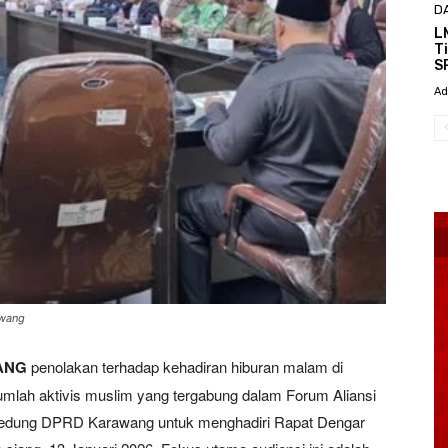
D
L
T
S
Ad
awang
ANG
penolakan terhadap kehadiran hiburan malam di
mlah aktivis muslim yang tergabung dalam Forum Aliansi
edung DPRD Karawang untuk menghadiri Rapat Dengar