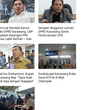
ncuat Kembali Kasus
Serapan Anggaran Lemah,
kir DPRD Karawang, LMP
DPRD Karawang Soroti
gatkan Kalangan PPK
Perencanaan OPD
nas Lebih Berhati – Hati
al Isu Disharmoni, Bupati
Disdukcapil Karawang Buka
rawang Aep: “Saya Baik-
Gerai KTP-el di Mall
ik Saja dengan Siapapun”
Cikampek