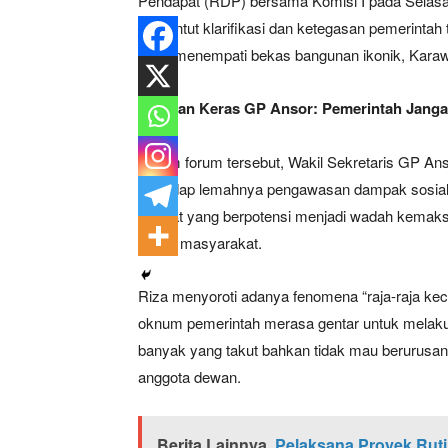
Pendapat (RDP) bersama Komisi I pada Selasa s
menuntut klarifikasi dan ketegasan pemerintah 
yang menempati bekas bangunan ikonik, Karaw
Sentilan Keras GP Ansor: Pemerintah Jangan
Dalam forum tersebut, Wakil Sekretaris GP A
terhadap lemahnya pengawasan dampak sosial 
tempat yang berpotensi menjadi wadah kemaksia
sosial masyarakat.
Riza menyoroti adanya fenomena “raja-raja keci
oknum pemerintah merasa gentar untuk melakuk
banyak yang takut bahkan tidak mau berurusan d
anggota dewan.
Berita Lainnya
Pelaksana Proyek Ruti