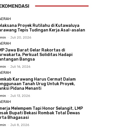
EKOMENDASI
AERAH
elaksana Proyek Rutilahu di Kutawaluya
arawang Tepis Tudingan Kerja Asal-asalan
min
-
Juli 20, 2026
AERAH
MP Jawa Barat Gelar Rakortas di
urwakarta, Perkuat Soliditas Hadapi
antangan Bangsa
min
-
Juli 16, 2026
AERAH
emkab Karawang Harus Cermat Dalam
enggunaan Tanah Urug Untuk Proyek,
anksi Pidana Menanti
min
-
Juli 13, 2026
AERAH
inerja Melempem Tapi Honor Selangit, LMP
esak Bupati Bekasi Rombak Total Dewas
irta Bhagasasi
min
-
Juli 8, 2026