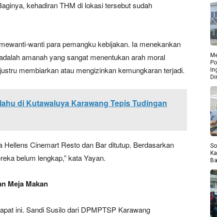
aginya, kehadiran THM di lokasi tersebut sudah
 mewanti-wanti para pemangku kebijakan. Ia menekankan
Me
ni adalah amanah yang sangat menentukan arah moral
Po
 justru membiarkan atau mengizinkan kemungkaran terjadi.
In
Di
lahu di Kutawaluya Karawang Tepis Tudingan
a Hellens Cinemart Resto dan Bar ditutup. Berdasarkan
So
Ka
ereka belum lengkap,” kata Yayan.
Ba
an Meja Makan
m rapat ini. Sandi Susilo dari DPMPTSP Karawang