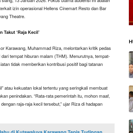
iang, 13 Januari 2026. Fokus utama audiensi ini adalah
terkait izin operasional Hellens Cinemart Resto dan Bar
ang Theatre.
 Takut ‘Raja Kecil’
H
nsor Karawang, Muhammad Riza, melontarkan kritik pedas
dari tempat hiburan malam (THM). Menurutnya, tempat-
tan tidak memberikan kontribusi positif bagi tatanan
l” atau kekuatan lokal tertentu yang seringkali membuat
an penindakan. “Rata-rata pemerintah itu, mohon maaf,
engan raja-raja kecil tersebut,” ujar Riza di hadapan
lahu di Kutawaluya Karawang Tepis Tudingan