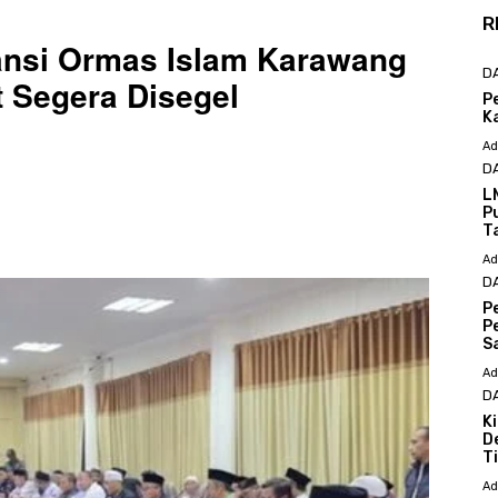
R
iansi Ormas Islam Karawang
D
t Segera Disegel
P
K
Ad
D
L
P
T
Ad
D
P
P
S
Ad
D
K
D
T
Ad