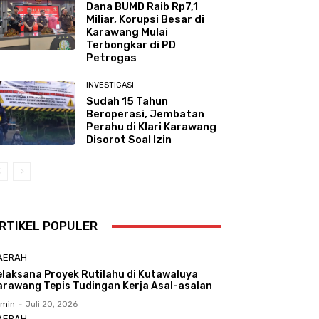
Dana BUMD Raib Rp7,1
Miliar, Korupsi Besar di
Karawang Mulai
Terbongkar di PD
Petrogas
INVESTIGASI
Sudah 15 Tahun
Beroperasi, Jembatan
Perahu di Klari Karawang
Disorot Soal Izin
RTIKEL POPULER
AERAH
elaksana Proyek Rutilahu di Kutawaluya
arawang Tepis Tudingan Kerja Asal-asalan
min
-
Juli 20, 2026
AERAH