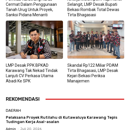
Cermat Dalam Penggunaan
Selangit, LMP Desak Bupati
Tanah Urug Untuk Proyek,
Bekasi Rombak Total Dewas
Sanksi Pidana Menanti
Tirta Bhagasasi
LMP Desak PPK BPKAD
Skandal Rp122 Miliar PDAM
Karawang Tak Nekad Tindak
Tirta Bhagasasi, LMP Desak
Lanjuti CV Perkasa Utama
Kejari Bekasi Periksa
Abadi Ke SPK
Manajemen
REKOMENDASI
DAERAH
Pelaksana Proyek Rutilahu di Kutawaluya Karawang Tepis
Tudingan Kerja Asal-asalan
Admin
-
Juli 20, 2026