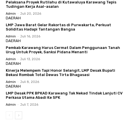
Pelaksana Proyek Rutilahu di Kutawaluya Karawang Tepis
Tudingan Kerja Asal-asalan
Admin
-
Juli 20, 2026
DAERAH
LMP Jawa Barat Gelar Rakortas di Purwakarta, Perkuat
Soliditas Hadapi Tantangan Bangsa
Admin
-
Juli 16, 2026
DAERAH
Pemkab Karawang Harus Cermat Dalam Penggunaan Tanah
Urug Untuk Proyek, Sanksi Pidana Menanti
Admin
-
Juli 13, 2026
DAERAH
Kinerja Melempem Tapi Honor Selangit, LMP Desak Bupati
Bekasi Rombak Total Dewas Tirta Bhagasasi
Admin
-
Juli 8, 2026
DAERAH
LMP Desak PPK BPKAD Karawang Tak Nekad Tindak Lanjuti CV
Perkasa Utama Abadi Ke SPK
Admin
-
Juli 7, 2026