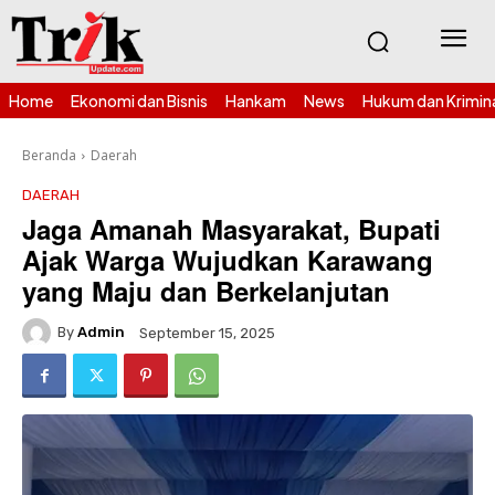
Home
Ekonomi dan Bisnis
Hankam
News
Hukum dan Krimin
Beranda
Daerah
DAERAH
Jaga Amanah Masyarakat, Bupati
Ajak Warga Wujudkan Karawang
yang Maju dan Berkelanjutan
By
Admin
September 15, 2025