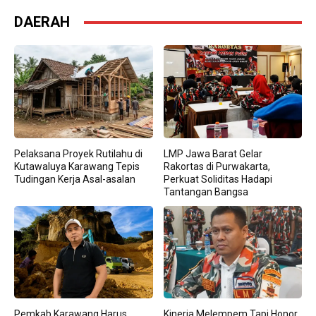
DAERAH
Pelaksana Proyek Rutilahu di
LMP Jawa Barat Gelar
Kutawaluya Karawang Tepis
Rakortas di Purwakarta,
Tudingan Kerja Asal-asalan
Perkuat Soliditas Hadapi
Tantangan Bangsa
Pemkab Karawang Harus
Kinerja Melempem Tapi Honor