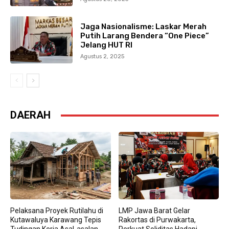
Jaga Nasionalisme: Laskar Merah
Putih Larang Bendera “One Piece”
Jelang HUT RI
Agustus 2, 2025
DAERAH
Pelaksana Proyek Rutilahu di
LMP Jawa Barat Gelar
Kutawaluya Karawang Tepis
Rakortas di Purwakarta,
Tudingan Kerja Asal-asalan
Perkuat Soliditas Hadapi