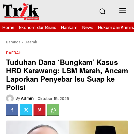
Home
Ekonomi dan Bisnis
Hankam
News
Hukum dan Krimin
Beranda
Daerah
DAERAH
Tuduhan Dana ‘Bungkam’ Kasus
HRD Karawang: LSM Marah, Ancam
Laporkan Penyebar Isu Suap ke
Polisi
By
Admin
Oktober 18, 2025