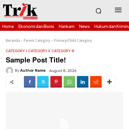
Home
Ekonomi dan Bisnis
Hankam
News
Hukum dan Krimin
Beranda
Parent Category
Primary/Child Category
CATEGORY I
CATEGORY II
CATEGORY III
Sample Post Title!
By
Author Name
August 8, 2026