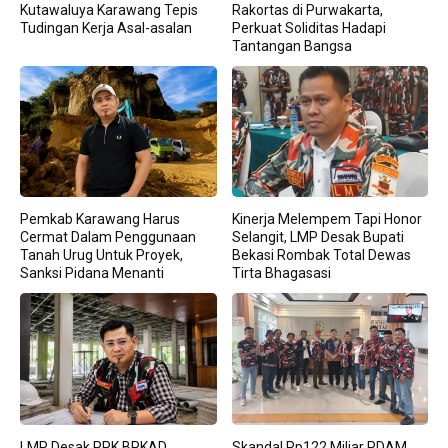
Kutawaluya Karawang Tepis
Rakortas di Purwakarta,
Tudingan Kerja Asal-asalan
Perkuat Soliditas Hadapi
Tantangan Bangsa
Pemkab Karawang Harus
Kinerja Melempem Tapi Honor
Cermat Dalam Penggunaan
Selangit, LMP Desak Bupati
Tanah Urug Untuk Proyek,
Bekasi Rombak Total Dewas
Sanksi Pidana Menanti
Tirta Bhagasasi
LMP Desak PPK BPKAD
Skandal Rp122 Miliar PDAM