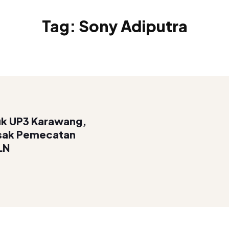
Tag:
Sony Adiputra
ruk UP3 Karawang,
esak Pemecatan
LN