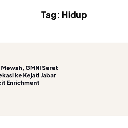
Tag:
Hidup
p Mewah, GMNI Seret
asi ke Kejati Jabar
icit Enrichment