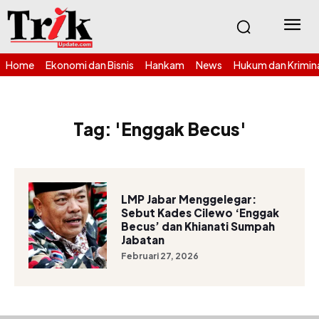
Home
Ekonomi dan Bisnis
Hankam
News
Hukum dan Krimin
Tag:
'Enggak Becus'
LMP Jabar Menggelegar:
Sebut Kades Cilewo ‘Enggak
Becus’ dan Khianati Sumpah
Jabatan
Februari 27, 2026