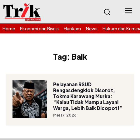
Home
Ekonomi dan Bisnis
Hankam
News
Hukum dan Krimin
Tag:
Baik
Pelayanan RSUD
Rengasdengklok Disorot,
Tokma Karawang Murka:
“Kalau Tidak Mampu Layani
Warga, Lebih Baik Dicopot!”
Mei 17, 2026